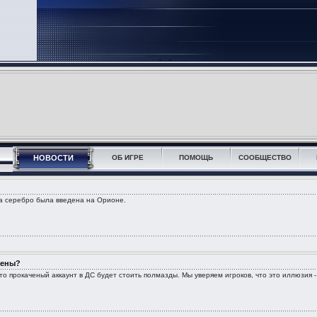
НОВОСТИ
ОБ ИГРЕ
ПОМОЩЬ
СООБЩЕСТВО
а серебро была введена на Орионе.
цены?
 что прокаченый аккаунт в ДС будет стоить полмазды. Мы уверяем игроков, что это иллюзия