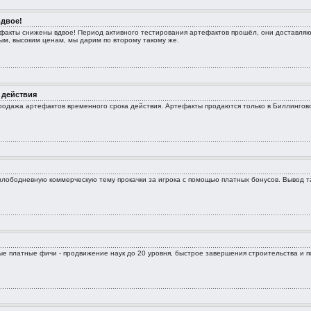
двое!
кты снижены вдвое! Период активного тестирования артефактов прошёл, они доставляютс
рым, высоким ценам, мы дарим по второму такому же.
 действия
одажа артефактов временного срока действия. Артефакты продаются только в Биллинговом 
ободневную коммерческую тему прокачки за игрока с помощью платных бонусов. Вывод такой
е платные фичи - продвижение наук до 20 уровня, быстрое завершения строительства и по