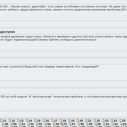
 по DS… Как вы знаете, даунтайм - есть самое устойчивое состояние системы. Но даже эт
атого зайчега, представленного dada, можно считать корректным решением проблемы DS в
едоступен
тровск) временно недоступен. Оплатить премиум и другие платные услуги можно через др
оте будет Администрацией Destiny Sphere сообщено дополнительно!
все-таки случилось! Водолей стал первым таким миром. Кто следующий?
 DS на этой неделе. И "могучая кучка" технических проблем, и систематическая критика игр
11
12
13
14
15
16
17
18
19
20
21
22
23
24
25
56
49
50
51
52
53
54
55
57
58
59
60
61
62
63