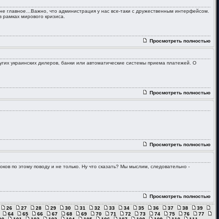
о не главное…Важно, что администрация у нас все-таки с дружественным интерфейсом.
 рамках мирового кризиса.
Просмотреть полностью
угих украинских дилеров, банки или автоматические системы приема платежей. О
Просмотреть полностью
Просмотреть полностью
оков по этому поводу и не только. Ну что сказать? Мы мыслим, следовательно -
Просмотреть полностью
26
27
28
29
30
31
32
33
34
35
36
37
38
39
64
65
66
67
68
69
70
71
72
73
74
75
76
77