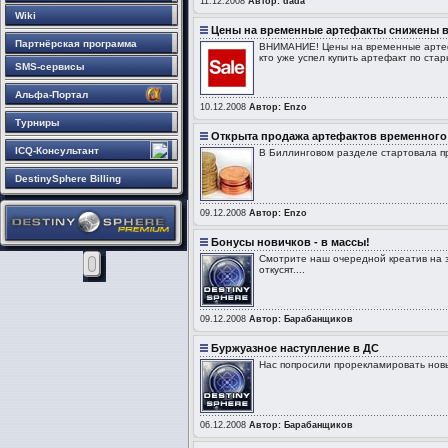
11.12.2008
Автор: dada
Wiki
Цены на временные артефакты снижены в
Партнёрская программа
ВНИМАНИЕ! Цены на временные артефа
кто уже успел купить артефакт по ста
SMS-сервисы
Альфа-Портал
10.12.2008
Автор: Enzo
Турниры
Открыта продажа артефактов временного
ICQ-Консультант
В Биллинговом разделе стартовала пр
DestinySphere Billing
09.12.2008
Автор: Enzo
Бонусы новичков - в массы!
Смотрите наш очередной креатив на зл
откусят....
09.12.2008
Автор: Барабанщиков
Буржуазное наступление в ДС
Нас попросили прорекламировать новы
06.12.2008
Автор: Барабанщиков