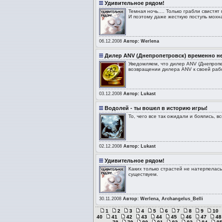
Удивительное рядом!
Темная ночь…. Только грабли свистят
И поэтому даже жесткую поступь мохн
06.12.2008
Автор: Werlena
Дилер ANV (Днепропетровск) временно н
Уведомляем, что дилер ANV (Днепропе
возвращении дилера ANV к своей раб
03.12.2008
Автор: Lukast
Водолей - ты вошел в историю игры!
То, чего все так ожидали и боялись, 
02.12.2008
Автор: Lukast
Удивительное рядом!
Каких только страстей не натерпелась
существуем.
30.11.2008
Автор: Werlena, Archangelus_Belli
1
2
3
4
5
6
7
8
9
10
40
41
42
43
44
45
46
47
48