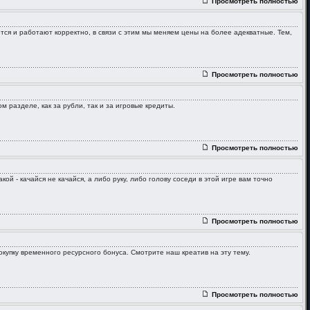
Просмотреть полностью
я и работают корректно, в связи с этим мы меняем цены на более адекватные. Тем,
Просмотреть полностью
разделе, как за рубли, так и за игровые кредиты.
Просмотреть полностью
 - качайся не качайся, а либо руку, либо голову соседи в этой игре вам точно
Просмотреть полностью
купку временного ресурсного бонуса. Смотрите наш креатив на эту тему.
Просмотреть полностью