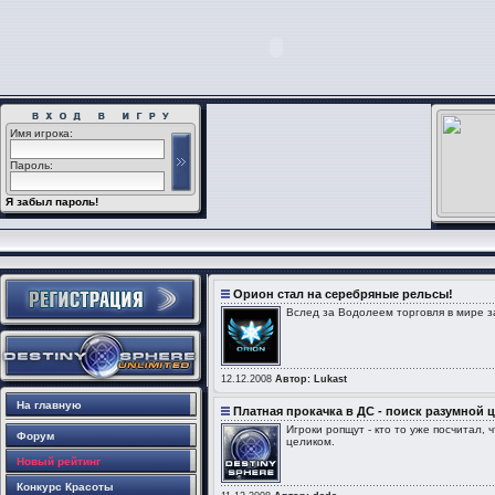
Имя игрока:
Пароль:
Я забыл пароль!
Орион стал на серебряные рельсы!
Вслед за Водолеем торговля в мире з
12.12.2008
Автор: Lukast
На главную
Платная прокачка в ДС - поиск разумной 
Игроки ропщут - кто то уже посчитал,
Форум
целиком.
Новый рейтинг
Конкурс Красоты