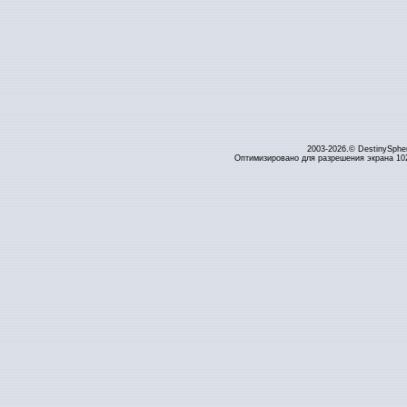
2003-2026.© DestinySphe
Оптимизировано для разрешения экрана 1024 