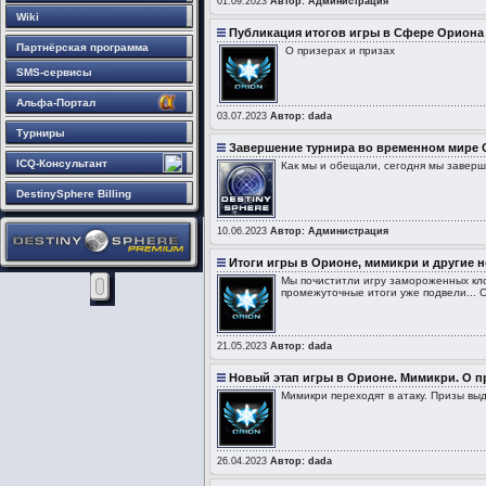
01.09.2023
Автор: Администрация
Wiki
Публикация итогов игры в Сфере Ориона
Партнёрская программа
О призерах и призах
SMS-сервисы
Альфа-Портал
03.07.2023
Автор: dada
Турниры
Завершение турнира во временном мире
ICQ-Консультант
Как мы и обещали, сегодня мы завер
DestinySphere Billing
10.06.2023
Автор: Администрация
Итоги игры в Орионе, мимикри и другие 
Мы почиститли игру замороженных кло
промежуточные итоги уже подвели...
21.05.2023
Автор: dada
Новый этап игры в Орионе. Мимикри. О пр
Мимикри переходят в атаку. Призы выд
26.04.2023
Автор: dada