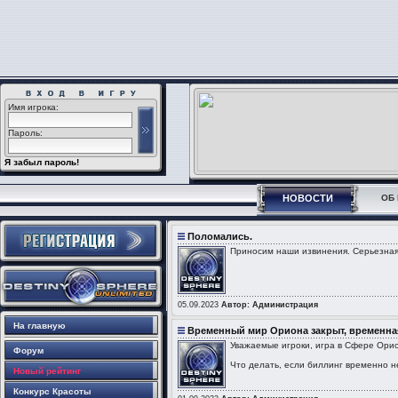
Имя игрока:
Пароль:
Я забыл пароль!
НОВОСТИ
ОБ 
Поломались.
Приносим наши извинения. Серьезная 
05.09.2023
Автор: Администрация
На главную
Временный мир Ориона закрыт, временная
Уважаемые игроки, игра в Сфере Орио
Форум
Что делать, если биллинг временно не 
Новый рейтинг
Конкурс Красоты