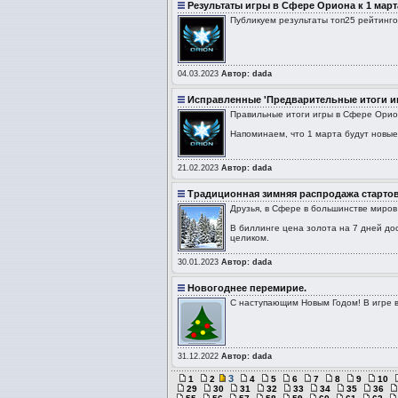
Результаты игры в Сфере Ориона к 1 март
Публикуем результаты топ25 рейтинго
04.03.2023
Автор: dada
Исправленные 'Предварительные итоги и
Правильные итоги игры в Сфере Орио
Напоминаем, что 1 марта будут новые 
21.02.2023
Автор: dada
Традиционная зимняя распродажа старто
Друзья, в Cфере в большинстве миров
В биллинге цена золота на 7 дней до
целиком.
30.01.2023
Автор: dada
Новогоднее перемирие.
С наступающим Новым Годом! В игре вк
31.12.2022
Автор: dada
3
1
2
4
5
6
7
8
9
10
29
30
31
32
33
34
35
36