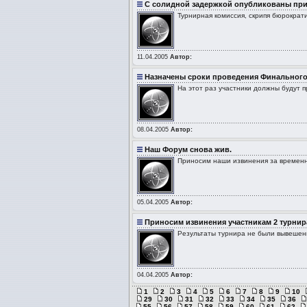
С солидной задержкой опубликованы приз
Турнирная комиссия, скрипя бюрократ
11.04.2005
Автор:
Назначены сроки проведения Финального
На этот раз участники должны будут 
08.04.2005
Автор:
Наш Форум снова жив.
Приносим наши извинения за временн
05.04.2005
Автор:
Приносим извинения участникам 2 турнир
Результаты турнира не были вывешен
04.04.2005
Автор:
1
2
3
4
5
6
7
8
9
10
29
30
31
32
33
34
35
36
55
56
57
58
59
60
61
62