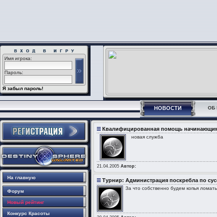
Имя игрока:
Пароль:
Я забыл пароль!
НОВОСТИ
ОБ 
Квалифицированная помощь начинающим и
новая служба
21.04.2005
Автор:
На главную
Турнир: Администрация поскребла по су
За что собственно будем копья ломать.
Форум
Новый рейтинг
Конкурс Красоты