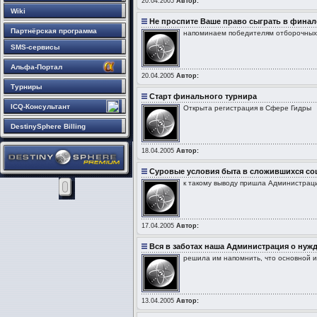
20.04.2005
Автор:
Wiki
Не проспите Ваше право сыграть в финале
Партнёрская программа
напоминаем победителям отборочных 
SMS-сервисы
Альфа-Портал
20.04.2005
Автор:
Турниры
Старт финального турнира
ICQ-Консультант
Открыта регистрация в Сфере Гидры
DestinySphere Billing
18.04.2005
Автор:
Суровые условия быта в сложившихся со
к такому выводу пришла Администрация
17.04.2005
Автор:
Вся в заботах наша Администрация о нуж
решила им напомнить, что основной и
13.04.2005
Автор: