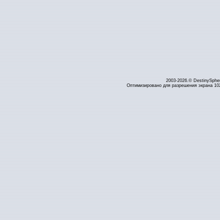
2003-2026.© DestinySphe
Оптимизировано для разрешения экрана 1024 