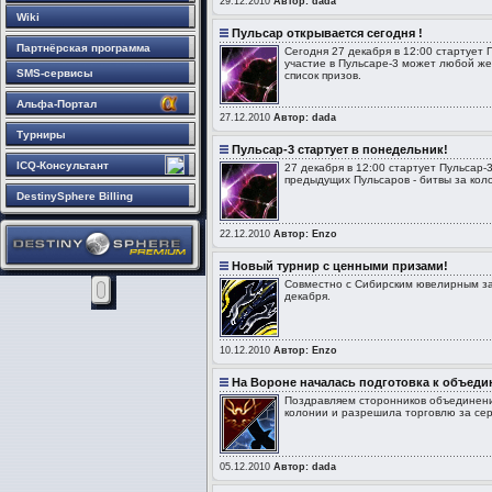
29.12.2010
Автор: dada
Wiki
Пульсар открывается сегодня !
Партнёрская программа
Сегодня 27 декабря в 12:00 стартует 
участие в Пульсаре-3 может любой же
SMS-сервисы
список призов.
Альфа-Портал
27.12.2010
Автор: dada
Турниры
Пульсар-3 стартует в понедельник!
ICQ-Консультант
27 декабря в 12:00 стартует Пульсар-
предыдущих Пульсаров - битвы за кол
DestinySphere Billing
22.12.2010
Автор: Enzo
Новый турнир с ценными призами!
Совместно с Сибирским ювелирным за
декабря.
10.12.2010
Автор: Enzo
На Вороне началась подготовка к объед
Поздравляем сторонников объединени
колонии и разрешила торговлю за сер
05.12.2010
Автор: dada