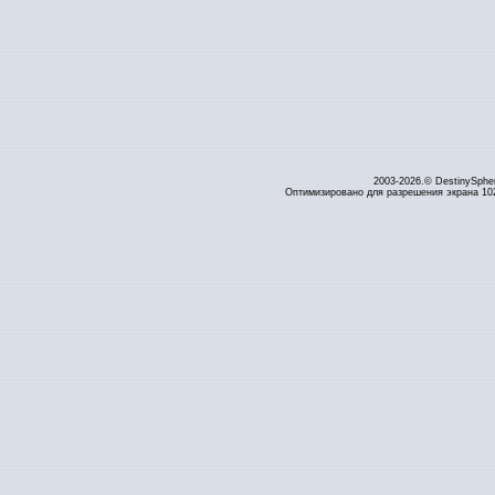
2003-2026.© DestinySphe
Оптимизировано для разрешения экрана 1024 