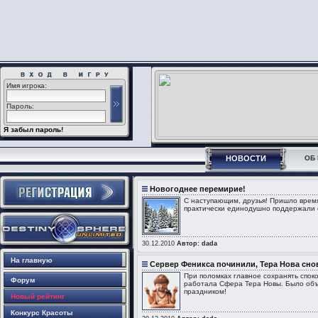
Имя игрока:
Пароль:
Я забыл пароль!
НОВОСТИ
ОБ 
Новогоднее перемирие!
С наступающим, друзья! Пришло время
практически единодушно поддержали с
30.12.2010
Автор: dada
На главную
Сервер Феникса починили, Тера Нова сно
При поломках главное сохранять спок
Форум
работала Сфера Тера Новы. Было объ
праздником!
Новый рейтинг
Конкурс Красоты