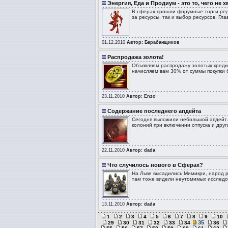
Энергия, Еда и Продиум - это то, чего не 
В сферах прошли форумные торги ред
за ресурсы, так и выбор ресурсов. Гл
01.12.2010
Автор: Барабанщиков
Распродажа золота!
Объявляем распродажу золотых кредито
начисляем вам 30% от суммы покупки 
23.11.2010
Автор: Enzo
Содержание последнего апдейта
Сегодня выложили небольшой апдейт. 
колоний при включении отпуска и дру
22.11.2010
Автор: dada
Что случилось нового в Сферах?
На Льве высадились Мимикри, народ р
там тоже видели неутомимых исследов
13.11.2010
Автор: dada
1
2
3
4
5
6
7
8
9
10
35
29
30
31
32
33
34
36