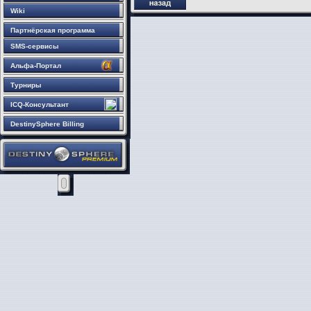
Wiki
Партнёрская программа
SMS-сервисы
Альфа-Портал
Турниры
ICQ-Консультант
DestinySphere Billing