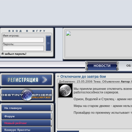
Имя игрока:
Пароль:
Я забыл пароль!
НОВОСТИ
ОБ 
Отключаем до завтра бои
Добавлено: 15.05.2006 Тема: Объявление
Автор:
Мы приняли решение отключить военны
работоспособности серверов.
Орион, Водолей и Стрелец - армии нел
Миры на старом движке - армии нельзя
На главную
Провайдер по прежнему испытывает т
Форум
Новый рейтинг
Конкурс Красоты