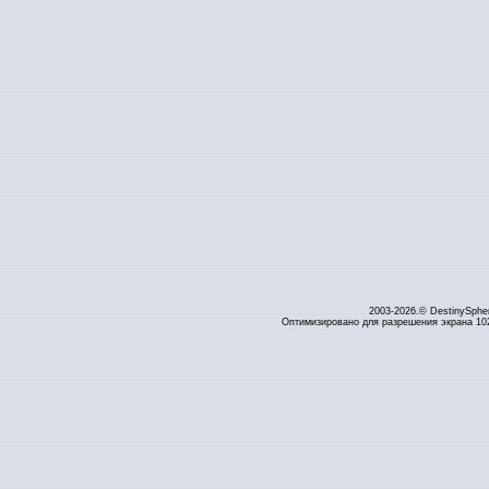
2003-2026.© DestinySphe
Оптимизировано для разрешения экрана 1024 