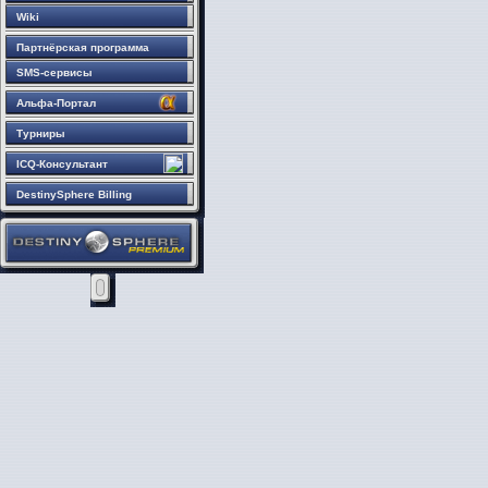
Wiki
Партнёрская программа
SMS-сервисы
Альфа-Портал
Турниры
ICQ-Консультант
DestinySphere Billing