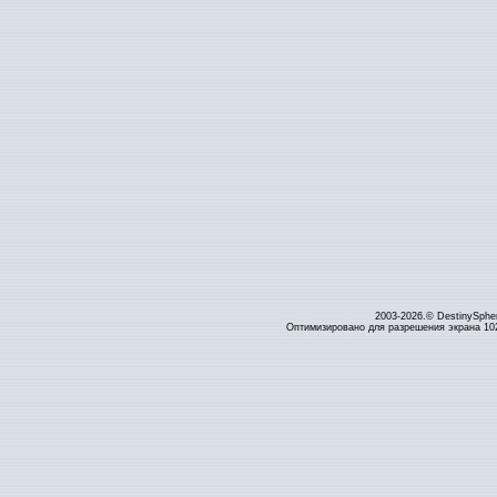
2003-2026.© DestinySphe
Оптимизировано для разрешения экрана 1024 