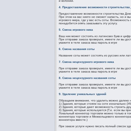
и колоний.
4. Предоставление возможности строительства 
Предоставление возможности строительства Дома 
При этом на вас никто не сможет напасть, но и в
игрового мира, где у вас есть соты. Возможность 
понадобится опять заказывать эту услугу.
5. Смена игрового ника
Ваш ник может состоять из латинских букв и цифр.
При отправке заказа проверьте, имеете ли вы дос
укажите в теле заказа ваш пароль в игре
6. Смена названия соты
Название соты может состоять из русских или лат
7. Смена нецензурного игрового ника
При отправке заказа проверьте, имеете ли вы дос
укажите в теле заказа ваш пароль в игре
8. Смена нецензурного названия соты
При отправке заказа проверьте, имеете ли вы дос
укажите в теле заказа ваш пароль в игре
9. Удаление уникальных зданий
Обращаем внимание, что удалить можно далеко н
1) Здания, которые стояли на соте изначально (
2) Здания, которые дают возможность строить дру
3) Здания, которые используются (Т.е. если вы п
Локальный коннектор торговли можно только в том
коннектора торговли и Межкольцевого коннектора
коннектора вместе.)
При заказе услуги нужно писать полный список зд