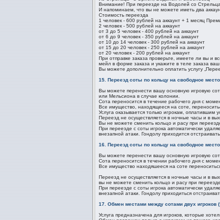
Внимание! При переезде на Водолей со Стрельца 
И напоминаем, что вы не можете иметь два аккау
Стоимость переезда
1 человек - 600 рублей на аккаунт + 1 месяц Пре
2 человек - 500 рублей на аккаунт
от 3 до 5 человек - 400 рублей на аккаунт
от 6 до 9 человек - 350 рублей на аккаунт
от 10 до 14 человек - 300 рублей на аккаунт
от 15 до 20 человек - 250 рублей на аккаунт
от 20 человек - 200 рублей на аккаунт
При отправке заказа проверьте, имеете ли вы и в
мейл в форме заказа и укажите в теле заказа ваш
Вы можете дополнительно оплатить услугу „Перее
15. Переезд соты по кольцу на свободное мест
Вы можете перенести вашу основную игровую сот
или Мельсиона в случае колонии.
Сота переносится в течение рабочего дня с момен
Все имущество, находящееся на соте, переноситьс
Услуга оказывается только игрокам, оплатившим у
Переезд не осуществляется в ночные часы и в вы
Вы не можете сменить кольцо и расу при переезд
При переезде с соты игрока автоматически удаляе
внезапной атаки. Гондолу приходится отстраивать
16. Переезд соты по кольцу на свободное место
Вы можете перенести вашу основную игровую сот
Сота переносится в течении рабочего дня с момен
Все имущество находяшееся на соте переноситься
Переезд не осуществляется в ночные часы и в вы
вы не можете сменить кольцо и расу при переезде
При переезде с соты игрока автоматически удаляе
внезапной атаки. Гондолу приходиться отстраиват
17. Обмен местами между сотами двух игроков 
Услуга предназначена для игроков, которые хотел