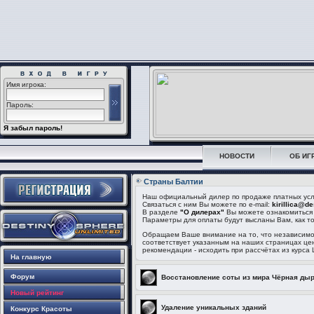
Имя игрока:
Пароль:
Я забыл пароль!
НОВОСТИ
ОБ ИГ
Страны Балтии
Наш официальный дилер по продаже платных услуг
Связаться с ним Вы можете по e-mail:
kirillica@d
В разделе
"О дилерах"
Вы можете ознакомиться 
Параметры для оплаты будут высланы Вам, как то
Обращаем Ваше внимание на то, что независимо о
соответствует указанным на наших страницах ц
рекомендации - исходить при рассчётах из курса
На главную
Форум
Восстановление соты из мира Чёрная ды
Новый рейтинг
Удаление уникальных зданий
Конкурс Красоты