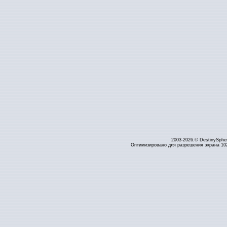
2003-2026.© DestinySphe
Оптимизировано для разрешения экрана 1024 