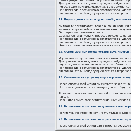
Обмен разрешен только с игроками из вашего «ро
Для приемки заказа администрации требуется пис
переезд двух принимающих участие в обмене сот
При переезде с соты игрока автоматически удаляе
внезапной атаки. Гондолу приходиться отстраиват
18. Переезд соты по кольцу на свободное место
вы можете организовать переезд ваших колоний п
вы имеете право выбрать любое не занятое други
Вас перед выставлением счета.
Срок выполнения услуги: Переезд осуществляется
При переезде с соты игрока автоматически удаляе
внезапной атаки. Гондолу приходиться отстраиват
Вместе с сотой переноситься и все находящееся 
19. Обмен местами между сотами двух игроков 
Игроки имеют право поменяться местами располо
Для приемки заказа администрации требуются пис
переезд двух принимающих участие в обмене сот
При переезде с соты игрока автоматически удаляе
внезапной атаки. Гондолу приходиться отстраиват
20. Слияние всех существующих игровых аккаун
После оплаты этой услуги вы сможете заходить в 
При заказе укажите, какой аккаунт для вас будет
Внимание: при отправке заявки обратите внимани
пароль
Напишите нам со всех регистрационных мейлов об
21. Включение возможности дополнительно игр
По умолчанию игрок может играть только в одном
22. Включение возможности играть во всех игро
После оплаты этой услуги вам откроется возможн