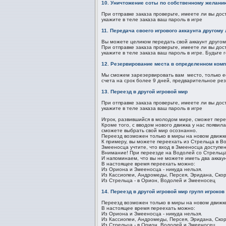
10. Уничтожение соты по собственному желани
При отправке заказа проверьте, имеете ли вы дос
укажите в теле заказа ваш пароль в игре
11. Передача своего игрового аккаунта другому
Вы можете целиком передать свой аккаунт другом
При отправке заказа проверьте, имеете ли вы дос
укажите в теле заказа ваш пароль в игре. Будьте
12. Резервирование места в определенном ком
Мы сможем зарезервировать вам место, только ес
счета на срок более 9 дней, предварительное ре
13. Переезд в другой игровой мир
При отправке заказа проверьте, имеете ли вы дос
укажите в теле заказа ваш пароль в игре
Игрок, развившийся в молодом мире, сможет пере
Кроме того, с вводом нового движка у нас появи
сможете выбрать свой мир осознанно.
Переезд возможен только в миры на новом движке
К примеру, вы можете переехать из Стрельца в В
Змееносца учтите, что вход в Змееносца доступен
Внимание! При переезде на Водолей со Стрельца 
И напоминаем, что вы не можете иметь два аккау
В настоящее время переехать можно:
Из Ориона и Змееносца - никуда нельзя.
Из Кассиопеи, Андромеды, Персея, Эридана, Скор
Из Стрельца - в Орион, Водолей и Змееносец
14. Переезд в другой игровой мир групп игроков
Переезд возможен только в миры на новом движке
В настоящее время переехать можно:
Из Ориона и Змееносца - никуда нельзя.
Из Кассиопеи, Андромеды, Персея, Эридана, Скор
Из Стрельца - в Орион, Водолей и Змееносец