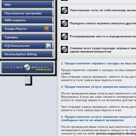
Wiki
Уничтожение соты по собственному желан
Партнёрская программа
SMS-сервисы
Передача своего игрового аккаунта друго
Альфа-Портал
Резервирование места в определенном ко
Турниры
ICQ-Консультант
Слияние всех существующих игровых акка
одним премиум-аккаунтом)
DestinySphere Billing
1. Предоставление справки о заходах на ваш ак
Предоставление справки о заходах на ваш аккаун
заявки.
При отправке заказа проверьте, имеете ли вы дос
укажите в теле заказа ваш пароль в игре.
2. Предоставление услуги заморозки аккаунта 
После проведения вами оплаты выставленного сче
Вернувшись в игру, вы сами сможете активироват
услугу по перезду аккаунта на желаемое для вас 
При отправке заказа проверьте, имеете ли вы дос
укажите в теле заказа ваш пароль в игре
3. Предоставление услуги заморозки аккаунта 
свободные места на момент разморозки.
После проведения вами оплаты выставленного сче
активировать разморозку вашего аккаунта на стр
напишите нам на мейл
premiu-support@ru.destin