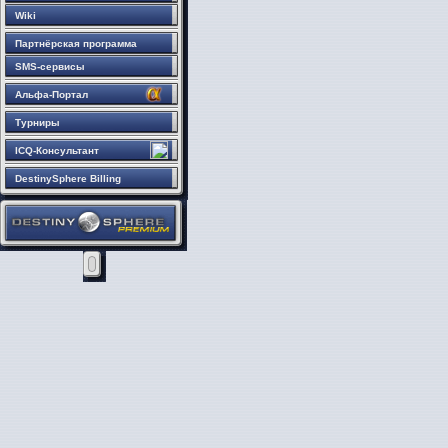
Wiki
Партнёрская программа
SMS-сервисы
Альфа-Портал
Турниры
ICQ-Консультант
DestinySphere Billing