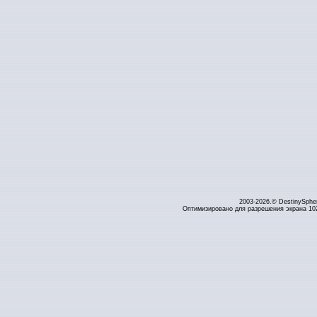
2003-2026.© DestinySphe
Оптимизировано для разрешения экрана 1024 