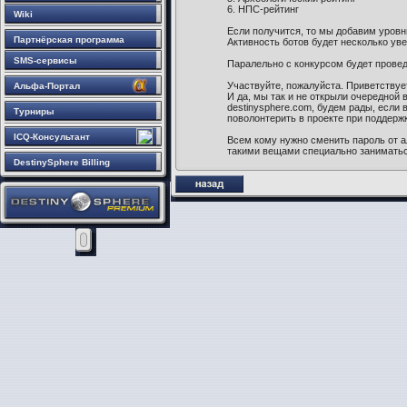
6. НПС-рейтинг
Wiki
Если получится, то мы добавим уровн
Партнёрская программа
Активность ботов будет несколько ув
SMS-сервисы
Паралельно с конкурсом будет прове
Участвуйте, пожалуйста. Приветствует
Альфа-Портал
И да, мы так и не открыли очередной 
destinysphere.com, будем рады, если
Турниры
поволонтерить в проекте при поддерж
ICQ-Консультант
Всем кому нужно сменить пароль от а
такими вещами специально заниматьс
DestinySphere Billing