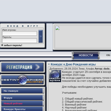
Имя игрока:
Пароль:
Я забыл пароль!
НОВОСТИ
ОБ 
Конкурс к Дню Рождения игры
Добавлено: 28.09.2024 Тема: Альфа
Автор: dada
Конкурс стартует 29 сентября в воск
октября 2024 года.
Не всегда удается все сделать точно 
показатели за счет случайно добавле
Для победы необходимо улучшить ваш 
На главную
Учитываем:
Форум
1. Общий новый рейтинг.
2. Общий классический рейтинг.
Новый рейтинг
3. Военный рейтинг
4. Научный рейтинг
Конкурс Красоты
5. Археологический рейтинг