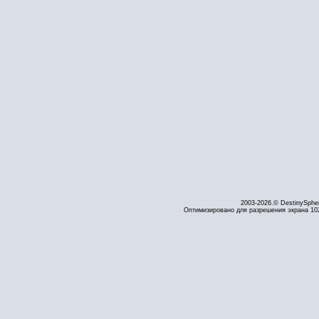
2003-2026.© DestinySphe
Оптимизировано для разрешения экрана 1024 