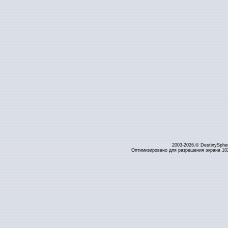
2003-2026.© DestinySphe
Оптимизировано для разрешения экрана 1024 