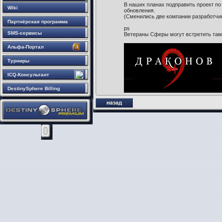
В наших планах подправить проект по
Wiki
обновления.
(Сменились две компании разработчик
Партнёрская программа
ps
SMS-сервисы
Ветераны Сферы могут встретить там 
Альфа-Портал
Турниры
ICQ-Консультант
DestinySphere Billing