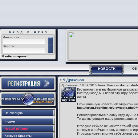
Имя игрока:
Пароль:
Я забыл пароль!
НОВОСТИ
ОБ 
9 Драконов
Добавлено: 18.09.2015 Тема: Новости
Автор: dad
Кто помнит, мы на Игромире два раза 
Вот год назад мы взяли эту игру обра
листа.
Официальную новость об открытии нов
http://forum.9donline.ru/viewtopic.php?
На главную
Регистрироваться в саму игру лучше 
Тогда мы увидим вашу регистрацию и 
Форум
Игра уже сейчас не кажется такой кра
Новый рейтинг
которую и сейчас очень интересно игр
Игрушка имеет вполне себе живой сер
Конкурс Красоты