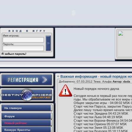
Имя игрока:
Пароль:
Я забыл пароль!
Важная информация - новый порядок но
Добавлено: 07.03.2012 Тема: Альфа
Автор: dada
Новый порядок ночного дауна
Сегодня ночью в первый раз после пер
годы. Мы обрабатываем не все миры ср
Общее закрытие игры - 04:08:02 MSK 
Старт чистки Паруса, закрытие Парус
На главную
Далее пишу только время начала чист
Старт чистки Эридана 04:43:24 MSK
Форум
Старт чистки Льва 04:48:19 MSK
Старт чистки Ворона-Феникса 04:54:0
Новый рейтинг
Старт чистки Ориона 05:07:07 MSK
Старт чистки Змея 05:13:08 MSK
Конкурс Красоты
Старт чистки Водолея 05:18:13 MSK