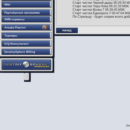
Старт чистки Черной дыры 05:29:34 M
Wiki
Старт чистки Тера Нова 05:31:33 MSK
Старт чистки Волка 7 05:39:45 MSK
Партнёрская программа
Старт чистки Единорога 7 05:47:04 M
По Стрельцу - будет скорее всего доб
SMS-сервисы
Альфа-Портал
Турниры
ICQ-Консультант
DestinySphere Billing
Оп