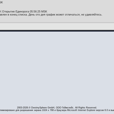
SK
SK Открытие Единорога 05:56:25 MSK
авлен в конец списка. День ото дня график может отличаться, не удивляйтесь.
2003-2026.© DestinySphere GmbH, ООО Геймспейс. All Rights Reserved.
тимизировано для разрешения экрана 1024 x 768 и браузера Microsoft Internet Explorer версии 6.0 и вы