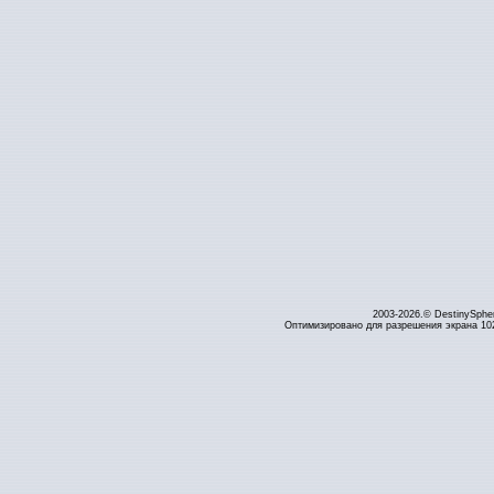
2003-2026.© DestinySphe
Оптимизировано для разрешения экрана 1024 