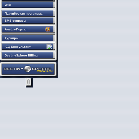
Wiki
Партнёрская программа
SMS-сервисы
Альфа-Портал
Турниры
ICQ-Консультант
DestinySphere Billing