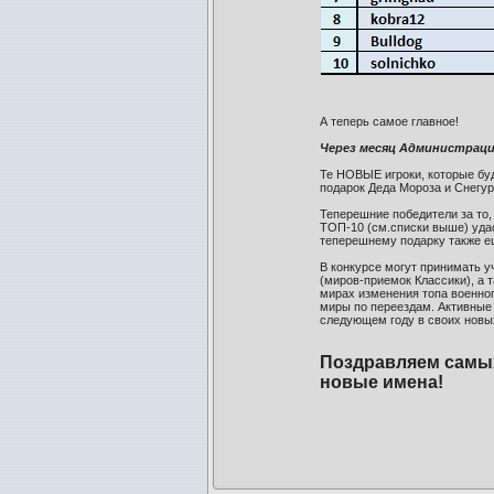
А теперь самое главное!
Через месяц Администраци
Те НОВЫЕ игроки, которые буд
подарок Деда Мороза и Снегур
Теперешние победители за то,
ТОП-10 (см.списки выше) удаст
теперешнему подарку также ещ
В конкурсе могут принимать у
(миров-приемок Классики), а 
мирах изменения топа военног
миры по переездам. Активные 
следующем году в своих новы
Поздравляем самых
новые имена!