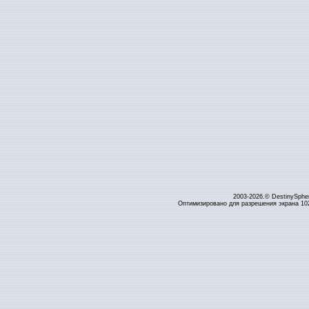
2003-2026.© DestinySphe
Оптимизировано для разрешения экрана 1024 