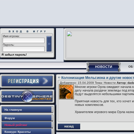
Имя игрока:
Пароль:
Я забыл пароль!
НОВОСТИ
ОБ 
Колонизация Мельсиона и другие новос
Добавлено: 15.04.2009 Тема: Новости
Автор: dad
Многие игроки Орла ожидают начала 
дату начала раздачи землицы под втор
будут выделятся небольшими партиями
Приятная новость для тех, кто хочет 
новых комплексов.
На главную
Хранителем игрового мира Орла назна
Форум
Новый рейтинг
Конкурс Красоты