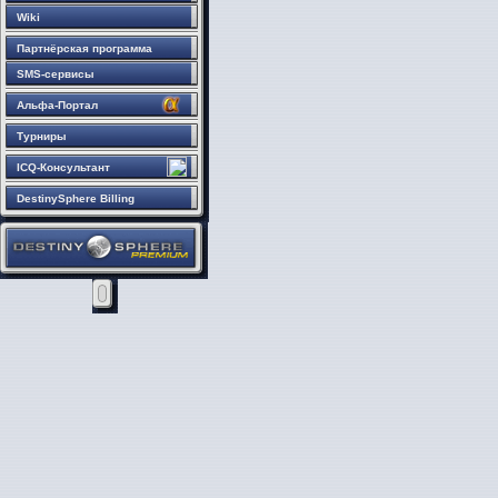
Wiki
Партнёрская программа
SMS-сервисы
Альфа-Портал
Турниры
ICQ-Консультант
DestinySphere Billing