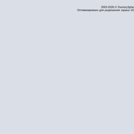
2003-2026.© DestinySphe
Оптимизировано для разрешения экрана 1024 