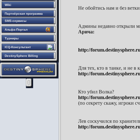
Wiki
Не обойтись нам и без ветк
Партнёрская программа
SMS-сервисы
Админы недавно открыли мир
Альфа-Портал
Арича:
Турниры
ICQ-Консультант
http://forum.destinysphere.
DestinySphere Billing
Для тех, кто в танке, и не
http://forum.destinysphere
Кто убил Волка?
http://forum.destinysphere
(по секрету скажу, игроки с
Лев соскучился по хранителю
http://forum.destinysphere.