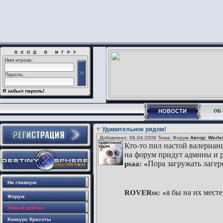
Имя игрока:
Пароль:
Я забыл пароль!
НОВОСТИ
ОБ 
Удивительное рядом!
Добавлено: 06.04.2009 Тема: Форум
Автор: Werle
Кто-то пил настой валерианы
на форум придут админы и р
Пора загружать лагер
psaa: «
На главную
я бы на их мест
ROVERss: «
Форум
Новый рейтинг
Конкурс Красоты