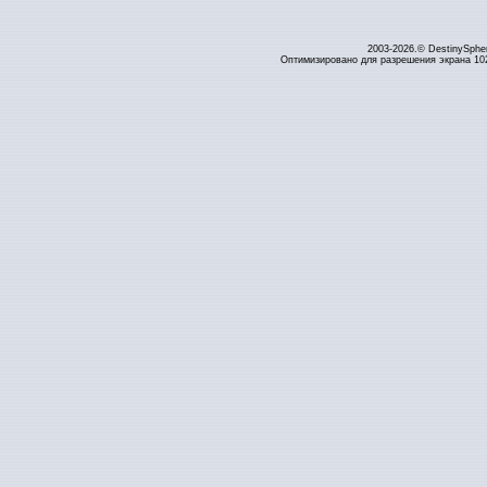
2003-2026.© DestinySphe
Оптимизировано для разрешения экрана 1024 