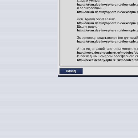
Самый умный:
http://forum.destinysphere.ru/viewtopic
и великолепный..
http://forum.destinysphere.ru/viewtopic
Лев. Армия "vidal sasun"
http://forum.destinysphere.ru/viewtopic
Школу видно:
http://forum.destinysphere.ru/viewtopic
Змееносец представляет (не для слаб
http://forum.destinysphere.ru/viewtopic
А так же, в нашей газете вы можете 
http://news.destinysphere.ru/modules/d
И последним номером всесферного с
http://news.destinysphere.ru/modules/d