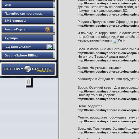
http://forum.destinysphere.ru/viewtop
Wiki
Для тех, кто читать не особо любит, 
приурочить к дню рождения ДС:
Партнёрская программа
http://forum.destinysphere.ru/viewtopic
SMS-сервисы
Раздел «Предложения» Сфера для р
http://forum.destinysphere.ru/viewtopic
Альфа-Портал
И почему на Терра Нове не сделают р
потребность в общении. А во флейме 
Турниры
немаловажный навык
ICQ-Консультант
Волк. В логовнице данного мира вы с
http://forum.destinysphere.ru/viewtopic
DestinySphere Billing
Но и кто с Тамарой ходит парой:
http://forum.destinysphere.ru/viewtopic
Орион. Не утихают страсти:
http://forum.destinysphere.ru/viewtop
Кассандра и Эридан лениво флудят в
Ворон. Осенний квест. Для первоклаш
http://forum.destinysphere.ru/viewtopic
Почему-то был уверен:
http://forum.destinysphere.ru/viewtopic
Пегас бодрится:
http://forum.destinysphere.ru/viewtopic
Феникс продолжает обсуждать тему сл
http://forum.destinysphere.ru/viewtopic
Водолей. Противовес большой флудил
http://forum.destinysphere.ru/viewtopic