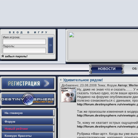
Имя игрока:
Пароль:
Я забыл пароль!
НОВОСТИ
ОБ 
Удивительное рядом!
Добавлено: 23.08.2008 Тема: Форум
Автор: Werle
Ну, даже не знаю что и сказать…… У 
сказать только одно, если ваши архео
Недавно на форуме опубликовали данн
полезно ознакомиться с данными, про
http://forum.destinysphere.ru/viewtopic
Так же произошли изменения в модерац
На главную
http://forum.destinysphere.ru/viewtopic
Форум
Те, кому не хватает острых ощущений,
http://forum.destinysphere.ru/viewtop
Новый рейтинг
Рубрика «Фан-арт». Когда вы уже выгн
Конкурс Красоты
умиротворяющим, например, почитать