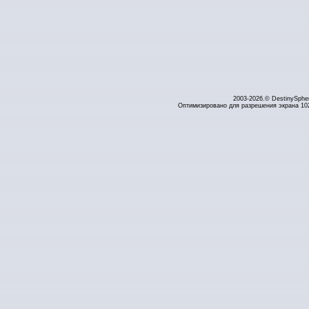
2003-2026.© DestinySphe
Оптимизировано для разрешения экрана 1024 