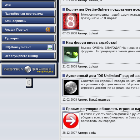
21.03.2008
Автор: zaraza_xl
Wiki
Коллектив DestinySphere поздравляет все
Партнёрская программа
Мужская половина нашей администраци
праздником - с 8 марта!
SMS-сервисы
Альфа-Портал
07.03.2008
Автор: Lukast
Турниры
Наш форум вновь заработал!
ICQ-Консультант
Мы все ОЧЕНЬ БЛАГОДАРНЫ нашим адм
форума. По предварительным данным 
DestinySphere Billing
21.02.2008
Автор: Lukast
Аукционный дом "DS Unlimited" рад объяв
Собственно хороший поводо начать игр
и аукциона в форуме анлима. Игроков 
игрового достояния за реал, мы тута 
12.02.2008
Автор: Барабанщиков
Просим регулярно обновлять игровые па
В связи с участившейся фигней в руне
убедить всех в необходимости быть о
обязательном порядке.
28.12.2007
Автор: dada