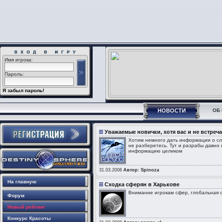
Имя игрока:
Пароль:
Я забыл пароль!
НОВОСТИ
ОБ 
Уважаемые новички, хотя вас и не встреча
Хотим немного дать информации о слу
не разберетесь. Тут и разрабы давно 
информацию целиком
31.03.2008
Автор: Spinoza
На главную
Сходка сферян в Харькове
Внимание игрокам сфер, глобальная сх
Форум
Новый рейтинг
Конкурс Красоты