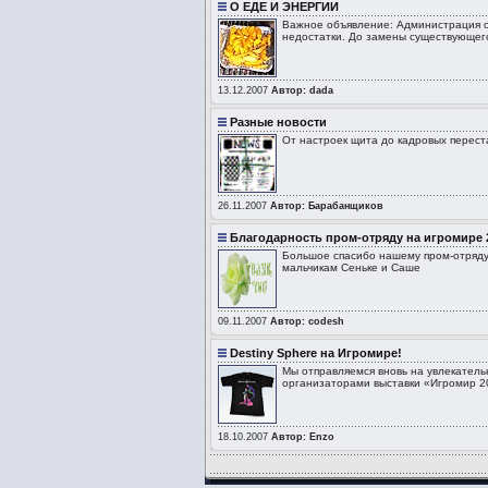
О ЕДЕ И ЭНЕРГИИ
Важное объявление: Администрация о
недостатки. До замены существующего
13.12.2007
Автор: dada
Разные новости
От настроек щита до кадровых перест
26.11.2007
Автор: Барабанщиков
Благодарность пром-отряду на игромире 
Большое спасибо нашему пром-отряду: Al
мальчикам Сеньке и Cаше
09.11.2007
Автор: codesh
Destiny Sphere на Игромире!
Мы отправляемся вновь на увлекатель
организаторами выставки «Игромир 
18.10.2007
Автор: Enzo